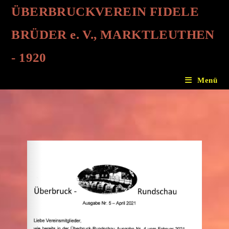
ÜBERBRUCKVEREIN FIDELE
BRÜDER e. V., MARKTLEUTHEN
- 1920
Menü