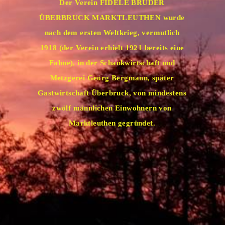
Der Verein FIDELE BRÜDER
ÜBERBRUCK MARKTLEUTHEN wurde
nach dem ersten Weltkrieg, vermutlich
1918 (der Verein erhielt 1921 bereits eine
Fahne), in der Schankwirtschaft und
Metzgerei Georg Bergmann, später
Gastwirtschaft Überbruck, von mindestens
zwölf männlichen Einwohnern von
Marktleuthen gegründet.