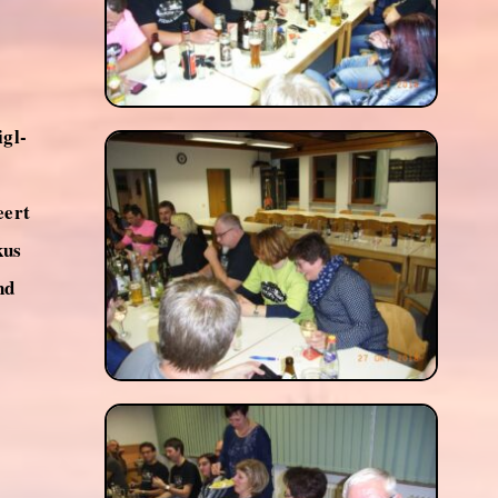
igl-
eert
kus
nd