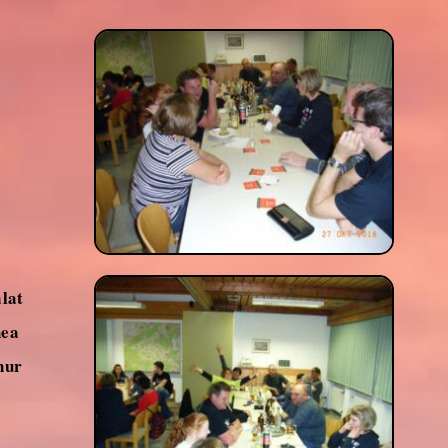
alat
hea
nur