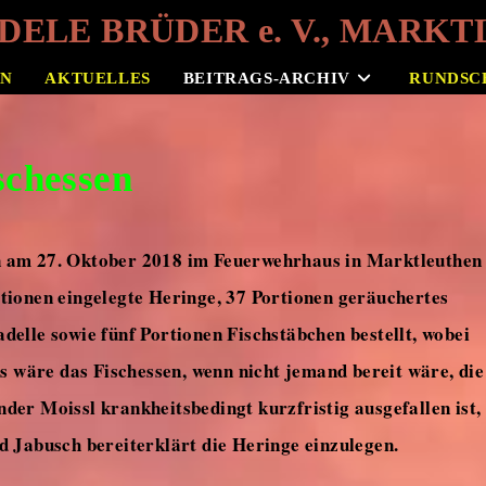
ELE BRÜDER e. V., MARKTL
EN
AKTUELLES
BEITRAGS-ARCHIV
RUNDSC
schessen
sen am 27. Oktober 2018 im Feuerwehrhaus in Marktleuthen
ionen eingelegte Heringe, 37 Portionen geräuchertes
adelle sowie fünf Portionen Fischstäbchen bestellt, wobei
s wäre das Fischessen, wenn nicht jemand bereit wäre, die
er Moissl krankheitsbedingt kurzfristig ausgefallen ist,
 Jabusch bereiterklärt die Heringe einzulegen.